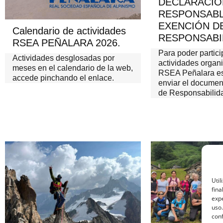
DECLARACIÓ
RESPONSABL
EXENCIÓN D
Calendario de actividades
RESPONSABI
RSEA PEÑALARA 2026.
Para poder partici
Actividades desglosadas por
actividades organ
meses en el calendario de la web,
RSEA Peñalara es
accede pinchando el enlace.
enviar el documen
de Responsabilid
Util
fina
expe
uso.
conf