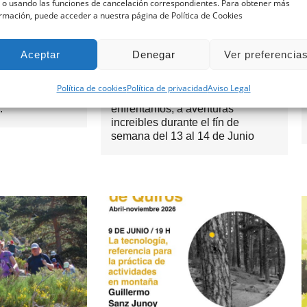
 o usando las funciones de cancelación correspondientes. Para obtener más
rmación, puede acceder a nuestra página de Política de Cookies
LA SALIDA
CRONICA SURREALISTA
NATURAL DE
DE LA SALIDA DE BTT A
Aceptar
Denegar
Ver preferencia
RIAS).
BRAÑOSERA
nista en su
Salida de BTT por Brañosera
Política de cookies
Política de privacidad
Aviso Legal
atural de
(Palencia) 22 peñalaros nos
.
enfrentamos, a aventuras
increibles durante el fín de
semana del 13 al 14 de Junio