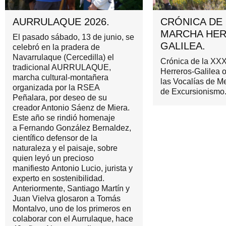
AURRULAQUE 2026.
CRÓNICA DE 
MARCHA HER
El pasado sábado, 13 de junio, se
GALILEA.
celebró en la pradera de
Navarrulaque (Cercedilla) el
Crónica de la XX
tradicional AURRULAQUE,
Herreros-Galilea 
marcha cultural-montañera
las Vocalías de M
organizada por la RSEA
de Excursionismo
Peñalara, por deseo de su
creador Antonio Sáenz de Miera.
Este año se rindió homenaje
a Fernando González Bernaldez,
científico defensor de la
naturaleza y el paisaje, sobre
quien leyó un precioso
manifiesto Antonio Lucio, jurista y
experto en sostenibilidad.
Anteriormente, Santiago Martín y
Juan Vielva glosaron a Tomás
Montalvo, uno de los primeros en
colaborar con el Aurrulaque, hace