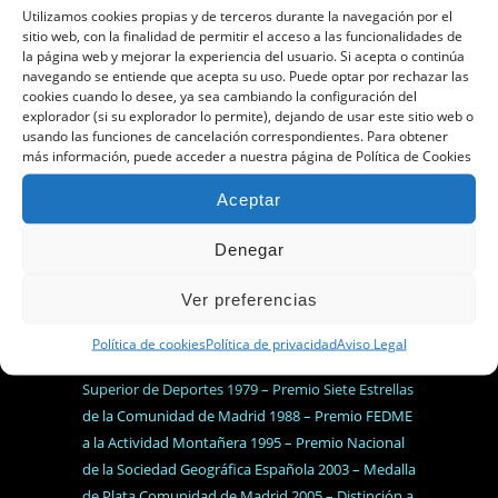
Utilizamos cookies propias y de terceros durante la navegación por el
sitio web, con la finalidad de permitir el acceso a las funcionalidades de
la página web y mejorar la experiencia del usuario. Si acepta o continúa
navegando se entiende que acepta su uso. Puede optar por rechazar las
cookies cuando lo desee, ya sea cambiando la configuración del
explorador (si su explorador lo permite), dejando de usar este sitio web o
usando las funciones de cancelación correspondientes. Para obtener
más información, puede acceder a nuestra página de Política de Cookies
Aceptar
Denegar
Sociedad Sin Ánimo de Lucro.
Medalla de Honor del Patronato Regio de Turismo
Ver preferencias
1929 – Miembro del Patronato del Parque
Nacional de la Sierra de Guadarrama – Premio
Política de cookies
Política de privacidad
Aviso Legal
Julián Delgado Úbeda FEM 1965 – Premio Consejo
Superior de Deportes 1979 – Premio Siete Estrellas
de la Comunidad de Madrid 1988 – Premio FEDME
a la Actividad Montañera 1995 – Premio Nacional
de la Sociedad Geográfica Española 2003 – Medalla
de Plata Comunidad de Madrid 2005 – Distinción a