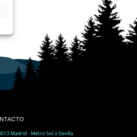
s
ONTACTO
013 Madrid - Metro Sol o Sevilla