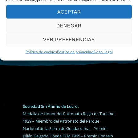
ACEPTAR
DENEGAR
VER PREFERENCIAS
Política de cookies
Política de privacidad
Aviso Legal
Sociedad Sin Ánimo de Lucro.
Medalla de Honor del Patronato Regio de Turismo
1929 – Miembro del Patronato del Parque
Nacional de la Sierra de Guadarrama – Premio
Julián Delgado Úbeda FEM 1965 – Premio Consejo