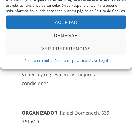
explorador (si su explorador lo permite), dejando de usar este sitio web o
Cualquier servicio no especificado
usando las funciones de cancelación correspondientes. Para obtener
en el apartado anterior “incluye».
más información, puede acceder a nuestra página de Política de Cookies
ACEPTAR
DENEGAR
VUELO EN AVIÓN
: Cuando se haya
completado el grupo de participantes,
VER PREFERENCIAS
nos pondremos de acuerdo lo antes
Política de cookies
Política de privacidad
Aviso Legal
posible para gestionar el vuelo Madrid-
Venecia y regreso en las mejores
condiciones.
ORGANIZADOR
: Rafael Domenech. 639
761 619