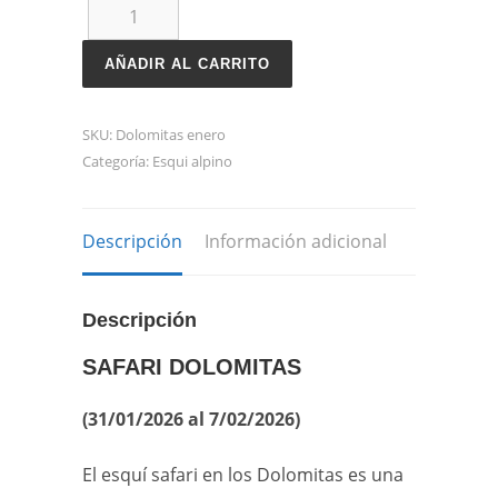
SAFARI
DOLOMITAS
AÑADIR AL CARRITO
DEL
31
SKU:
Dolomitas enero
Categoría:
Esqui alpino
DE
ENERO
AL
Descripción
Información adicional
7
DE
Descripción
FEBRERO
DE
SAFARI DOLOMITAS
2026
(31/01/2026 al 7/02/2026)
cantidad
El esquí safari en los Dolomitas es una