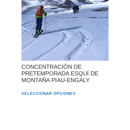
Las
opciones
se
pueden
elegir
en
la
página
CONCENTRACIÓN DE
de
PRETEMPORADA ESQUÍ DE
MONTAÑA PIAU-ENGALY
producto
Este
SELECCIONAR OPCIONES
producto
tiene
múltiples
variantes.