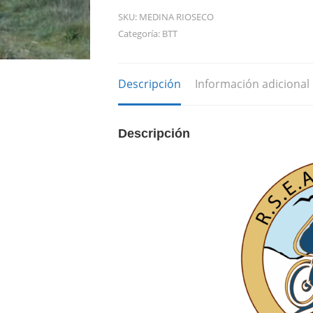
BTT
SKU:
MEDINA RIOSECO
CANAL
Categoría:
BTT
DE
CASTILLA:
Descripción
Información adicional
MEDINA
DE
RIOSECO
Descripción
-
VALLADOLID
cantidad