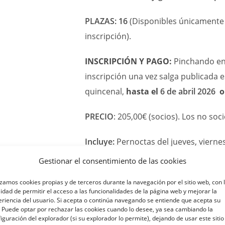
PLAZAS:
16
(Disponibles únicamente 
inscripción).
INSCRIPCIÓN Y PAGO:
Pinchando en
inscripción una vez salga publicada e
quincenal,
hasta el
6
de
abril
202
6
o 
PRECIO
: 205,00€ (socios). Los no soc
Incluye:
Pernoctas del jueves, vierne
domingo, cenas del viernes y del sá
Gestionar el consentimiento de las cookies
ALOJAMIENTO:
izamos cookies propias y de terceros durante la navegación por el sitio web, con 
lidad de permitir el acceso a las funcionalidades de la página web y mejorar la
riencia del usuario. Si acepta o continúa navegando se entiende que acepta su
Noche del jueves en Medina de Riose
 Puede optar por rechazar las cookies cuando lo desee, ya sea cambiando la
iguración del explorador (si su explorador lo permite), dejando de usar este sitio
https://www.hotelvittoriacolonna.es/