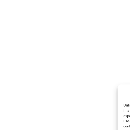
Util
fina
expe
uso.
conf