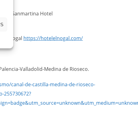
mpos: Sanmartina Hotel
AS
l El Nogal
https://hotelelnogal.com/
Palencia-Valladolid-Medina de Rioseco.
ismo/canal-de-castilla-medina-de-rioseco-
co-255730672?
ign=badge&utm_source=unknown&utm_medium=unknow