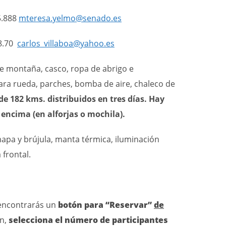
5.888
mteresa.yelmo@senado.es
58.70
carlos_villaboa@yahoo.es
de montaña, casco, ropa de abrigo e
ra rueda, parches, bomba de aire, chaleco de
de 182 kms. distribuidos en tres días. Hay
 encima (en alforjas o mochila).
pa y brújula, manta térmica, iluminación
 frontal.
 encontrarás un
botón para “Reservar”
de
ón,
selecciona el número de participantes