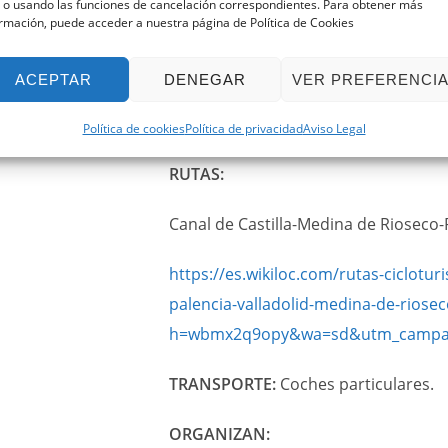
 o usando las funciones de cancelación correspondientes. Para obtener más
rmación, puede acceder a nuestra página de Política de Cookies
Noche del viernes en Becerril de Ca
https://www.sanmartinahotel.com/
ACEPTAR
DENEGAR
VER PREFERENCI
Noche del sábado en Valladolid: Hote
Política de cookies
Política de privacidad
Aviso Legal
RUTAS:
Canal de Castilla-Medina de Rioseco-
https://es.wikiloc.com/rutas-ciclotur
palencia-valladolid-medina-de-riose
h=wbmx2q9opy&wa=sd&utm_campa
TRANSPORTE:
Coches particulares.
ORGANIZAN: