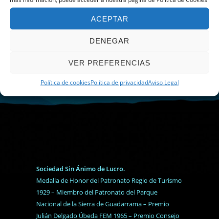
ACEPTAR
DENEGAR
VER PREFERENCIAS
Política de cookies
Política de privacidad
Aviso Legal
Sociedad Sin Ánimo de Lucro.
Medalla de Honor del Patronato Regio de Turismo
1929 – Miembro del Patronato del Parque
Nacional de la Sierra de Guadarrama – Premio
Julián Delgado Úbeda FEM 1965 – Premio Consejo