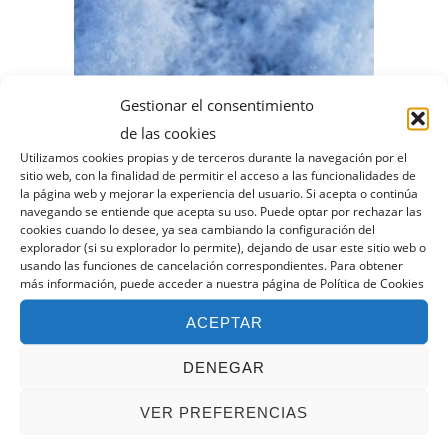
tiene
múltiples
variantes.
Las
Gestionar el consentimiento
opciones
de las cookies
se
Utilizamos cookies propias y de terceros durante la navegación por el
sitio web, con la finalidad de permitir el acceso a las funcionalidades de
pueden
la página web y mejorar la experiencia del usuario. Si acepta o continúa
navegando se entiende que acepta su uso. Puede optar por rechazar las
elegir
cookies cuando lo desee, ya sea cambiando la configuración del
en
explorador (si su explorador lo permite), dejando de usar este sitio web o
usando las funciones de cancelación correspondientes. Para obtener
la
más información, puede acceder a nuestra página de Política de Cookies
Curso teórico-práctico de
página
nivología y rescate en aludes
ACEPTAR
de
Este
SELECCIONAR OPCIONES
producto
DENEGAR
producto
VER PREFERENCIAS
tiene