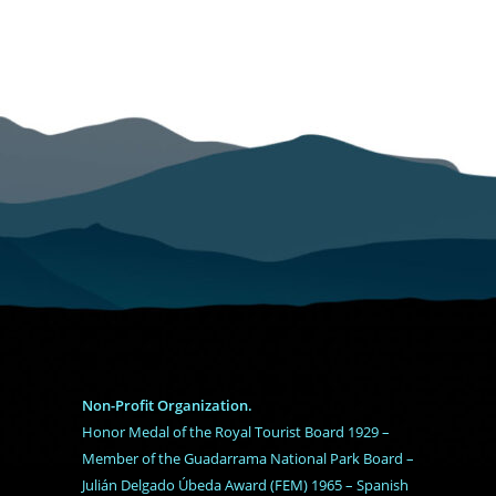
Non-Profit Organization.
Honor Medal of the Royal Tourist Board 1929 –
Member of the Guadarrama National Park Board –
Julián Delgado Úbeda Award (FEM) 1965 – Spanish