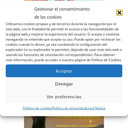
Gestionar el consentimiento
de las cookies
Utilizamos cookies propias y de terceros durante la navegación por el
sitio web, con la finalidad de permitir el acceso a las funcionalidades de
la página web y mejorar la experiencia del usuario. Si acepta o continúa
navegando se entiende que acepta su uso. Puede optar por rechazar las
Carlos Soria reaches the
cookies cuando lo desee, ya sea cambiando la configuración del
summit of Manaslu, 50
explorador (si su explorador lo permite), dejando de usar este sitio web o
years later.
usando las funciones de cancelación correspondientes. Para obtener
más información, puede acceder a nuestra página de Política de Cookies
Fifty years after the first Spanish
ascent of an eight-thousander,
Aceptar
Carlos Soria, 86, a participant in
this first expedition, paid...
Denegar
Leer más...
Ver preferencias
Política de cookies
Política de privacidad
Legal Notice