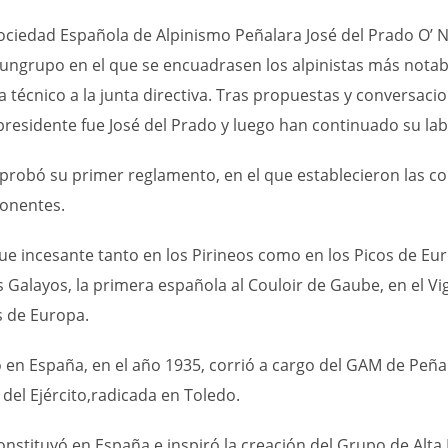
 Sociedad Española de Alpinismo Peñalara
José del Prado O’ 
un
grupo en el que se encuadrasen los alpinistas más
notab
 técnico a la junta directiva. Tras propuestas y conversaci
presidente fue José del Prado
y luego han continuado su lab
robó su primer reglamento, en el que establecieron las co
ponentes.
ue incesante tanto en los Pirineos como en los Picos de E
s Galayos, la primera española al Couloir de Gaube, en el 
s de Europa.
o en España, en el año 1935, corrió a cargo del GAM de Peña
del Ejército
,
radicada en Toledo.
nstituyó en España e inspiró la creac
ión del Grupo de Alta