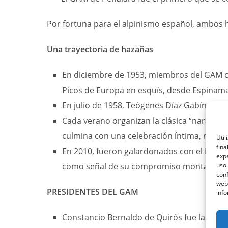
Por fortuna para el alpinismo español
, ambos h
Una trayectoria de hazañas
En diciembre de 1953, miembros del GAM co
Picos de Europa en esquís, desde Espinam
En julio de 1958, Teógenes Díaz Gabín, Flo
Cada verano organizan la clásica “naranjad
culmina con una celebración íntima, refor
Util
fina
En 2010, fueron galardonados con el Premio
expe
uso.
como señal de su compromiso montañer
conf
web
PRESIDENTES DEL GAM
info
Constancio Bernaldo de Quirós fue la figur