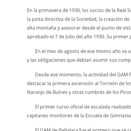
En la primavera de 1930, los socios de la Real
la junta directiva de la Sociedad
, la creación de
alta montaña y asesorar desde el punto de vista
aprobad
o
el
7 de Julio del año 1930
.
Su primer 
En el mes de agosto de
ese mismo año se ap
y las obligaciones que debían asumir sus com
Desde ese momento, l
a actividad
del GAM
f
destacar la primera ascensión al Torreón de lo
Naranjo de Bulnes y otras cumbres de los Pico
El
primer curso oficial de escalada realizad
capitanes monitores de la Escuela de Gimnasia 
El GAM de Peñalara fue el primero que se co