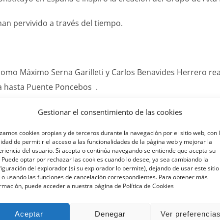
an pervivido a través del tiempo.
mo Máximo Serna Garilleti y Carlos Benavides Herrero reali
a hasta Puente Poncebos
.
rencio Fuentes Gómara y Adolfo Herráez trazaron un nuevo re
Gestionar el consentimiento de las cookies
a”: una jornada que incluye ascenso al Naranjo de Bulnes, 
zando su conexión histórica con la montaña
.
izamos cookies propias y de terceros durante la navegación por el sitio web, con 
lidad de permitir el acceso a las funcionalidades de la página web y mejorar la
 Urriellu por su estrecha vinculación con los Picos de Euro
riencia del usuario. Si acepta o continúa navegando se entiende que acepta su
 Puede optar por rechazar las cookies cuando lo desee, ya sea cambiando la
o
iguración del explorador (si su explorador lo permite), dejando de usar este sitio
 o usando las funciones de cancelación correspondientes. Para obtener más
rmación, puede acceder a nuestra página de Política de Cookies
a fundacional en 1913.
Aceptar
Denegar
Ver preferencia