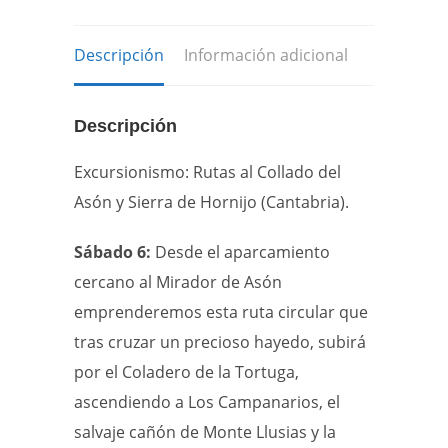
Sierra
del
Descripción
Información adicional
Hornijo
(Cantabria)
Descripción
5-
7
Excursionismo: Rutas al Collado del
septiembre
Asón y Sierra de Hornijo (Cantabria).
2025
Sábado 6:
Desde el aparcamiento
cantidad
cercano al Mirador de Asón
emprenderemos esta ruta circular que
tras cruzar un precioso hayedo, subirá
por el Coladero de la Tortuga,
ascendiendo a Los Campanarios, el
salvaje cañón de Monte Llusias y la