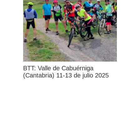
Las
opciones
se
pueden
elegir
en
la
BTT: Valle de Cabuérniga
página
(Cantabria) 11-13 de julio 2025
de
Este
producto
producto
tiene
múltiples
variantes.
Las