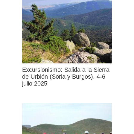
Excursionismo: Salida a la Sierra
de Urbión (Soria y Burgos). 4-6
julio 2025
Este
producto
tiene
múltiples
variantes.