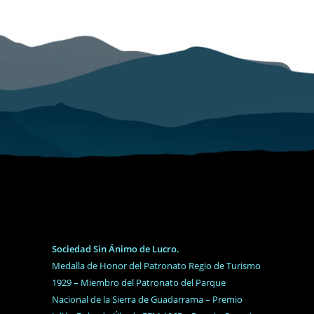
opciones
se
pueden
elegir
en
la
página
de
producto
Sociedad Sin Ánimo de Lucro.
Medalla de Honor del Patronato Regio de Turismo
1929 – Miembro del Patronato del Parque
Nacional de la Sierra de Guadarrama – Premio