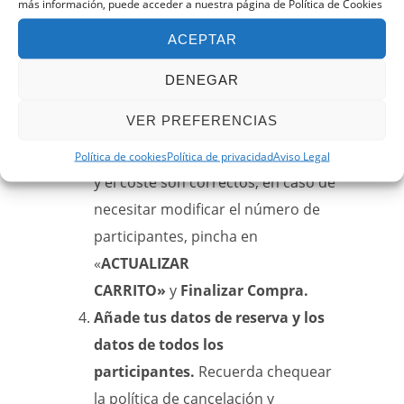
más información, puede acceder a nuestra página de Política de Cookies
número de participantes
con sus
ACEPTAR
respectivas opciones y
añade tu
selección al carrito.
DENEGAR
Continua con tu reserva pinchando
VER PREFERENCIAS
en
ver carrito
.
Confirma que las plazas seleccionas
Política de cookies
Política de privacidad
Aviso Legal
y el coste son correctos, en caso de
necesitar modificar el número de
participantes, pincha en
«
ACTUALIZAR
CARRITO»
y
Finalizar Compra.
Añade tus datos de reserva y los
datos de todos los
participantes.
Recuerda chequear
la política de cancelación y