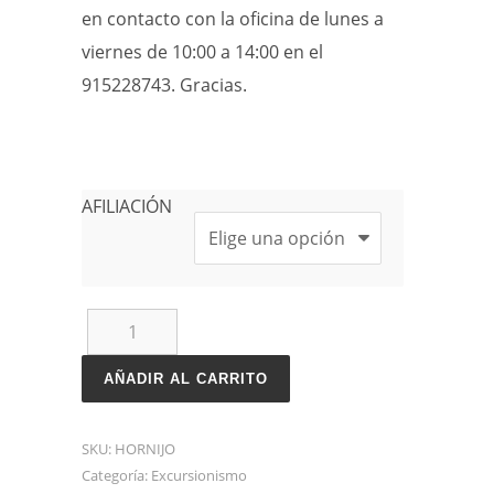
en contacto con la oficina de lunes a
viernes de 10:00 a 14:00 en el
915228743. Gracias.
AFILIACIÓN
Excursionismo:
Collado
AÑADIR AL CARRITO
del
Asón
SKU:
HORNIJO
Categoría:
Excursionismo
y