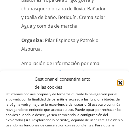
bastones, ropa de abrigo, gorra y
chubasquero o capa de lluvia. Bañador
y toalla de baño. Botiquín. Crema solar.
Agua y comida de marcha.
Organiza:
Pilar Espinosa y Patroklo
Aizpurua.
Ampliación de información por email
a:
excursionismo@rseapenalara.org
Gestionar el consentimiento
Guía para la reserva on-line.
de las cookies
Utilizamos cookies propias y de terceros durante la navegación por el
sitio web, con la finalidad de permitir el acceso a las funcionalidades de
Cuando se abra la convocatoria
la página web y mejorar la experiencia del usuario. Si acepta o continúa
encontrarás un
botón para
navegando se entiende que acepta su uso. Puede optar por rechazar las
cookies cuando lo desee, ya sea cambiando la configuración del
“Reservar”
de color azul
. Pincha
explorador (si su explorador lo permite), dejando de usar este sitio web o
usando las funciones de cancelación correspondientes. Para obtener
en dicho botón,
selecciona el