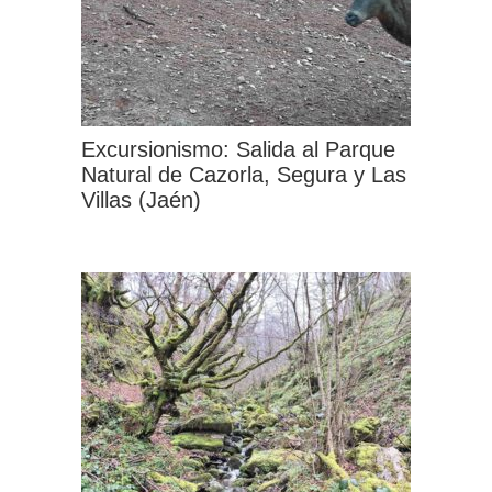
se
pueden
elegir
en
la
Excursionismo: Salida al Parque
página
Natural de Cazorla, Segura y Las
Villas (Jaén)
de
producto
Este
producto
tiene
múltiples
variantes.
Las
opciones
se