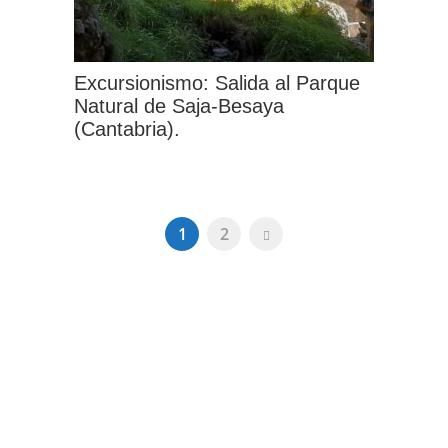
elegir
en
la
Excursionismo: Salida al Parque
página
Natural de Saja-Besaya
(Cantabria).
de
producto
Este
producto
1
2
tiene
múltiples
variantes.
Las
opciones
se
pueden
elegir