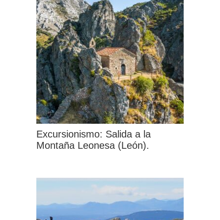
múltiples
variantes.
Las
opciones
se
pueden
elegir
en
la
Excursionismo: Salida a la
página
Montaña Leonesa (León).
de
Este
producto
producto
tiene
múltiples