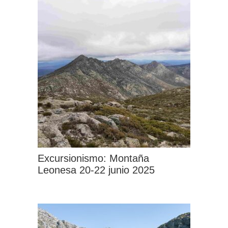
tiene
múltiples
variantes.
Las
opciones
se
pueden
elegir
en
la
página
Excursionismo: Montaña
de
Leonesa 20-22 junio 2025
producto
Este
producto
tiene