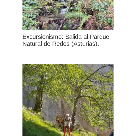
pueden
elegir
en
la
Excursionismo: Salida al Parque
página
Natural de Redes (Asturias).
de
Este
producto
producto
tiene
múltiples
variantes.
Las
opciones
se
pueden