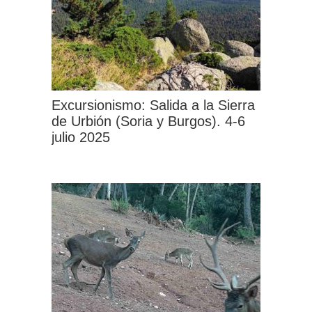
pueden
elegir
en
la
página
Excursionismo: Salida a la Sierra
de
de Urbión (Soria y Burgos). 4-6
julio 2025
producto
Este
producto
tiene
múltiples
variantes.
Las
opciones