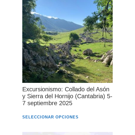
múltiples
variantes.
Las
opciones
se
pueden
elegir
en
la
página
Excursionismo: Collado del Asón
de
y Sierra del Hornijo (Cantabria) 5-
7 septiembre 2025
producto
Este
SELECCIONAR OPCIONES
producto