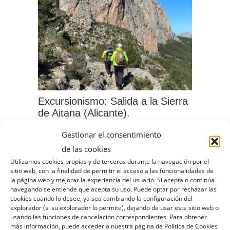
Las
opciones
se
pueden
elegir
en
la
Excursionismo: Salida a la Sierra
página
de Aitana (Alicante).
de
Gestionar el consentimiento
Este
producto
de las cookies
producto
Utilizamos cookies propias y de terceros durante la navegación por el
tiene
sitio web, con la finalidad de permitir el acceso a las funcionalidades de
la página web y mejorar la experiencia del usuario. Si acepta o continúa
múltiples
navegando se entiende que acepta su uso. Puede optar por rechazar las
variantes.
cookies cuando lo desee, ya sea cambiando la configuración del
explorador (si su explorador lo permite), dejando de usar este sitio web o
Las
usando las funciones de cancelación correspondientes. Para obtener
más información, puede acceder a nuestra página de Política de Cookies
opciones