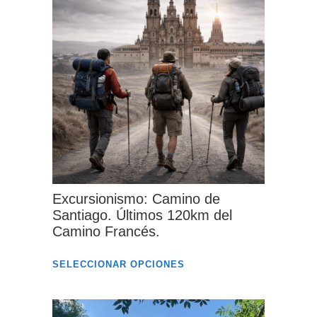
tiene
múltiples
variantes.
Las
opciones
se
pueden
elegir
en
la
Excursionismo: Camino de
página
Santiago. Últimos 120km del
Camino Francés.
de
producto
Este
SELECCIONAR OPCIONES
producto
tiene