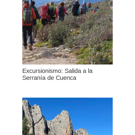
variantes.
Las
opciones
se
pueden
elegir
en
la
Excursionismo: Salida a la
página
Serranía de Cuenca
de
Este
producto
producto
tiene
múltiples
variantes.