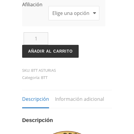
Afiliación
SALIDA
BTT
AÑADIR AL CARRITO
SEPTIEMBRE
ASTURIAS
SKU:
BTT ASTURIAS
Categoría:
BTT
cantidad
Descripción
Información adicional
Descripción