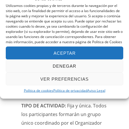
Utilizamos cookies propias y de terceros durante la navegación por el
datos de la tarjeta bancaria en
sitio web, con la finalidad de permitir el acceso a las funcionalidades de
la
pasarela de pago.
la página web y mejorar la experiencia del usuario. Si acepta o continúa
navegando se entiende que acepta su uso. Puede optar por rechazar las
Recibirás un correo electrónico
cookies cuando lo desee, ya sea cambiando la configuración del
explorador (si su explorador lo permite), dejando de usar este sitio web o
confirmando tu reserva.
usando las funciones de cancelación correspondientes. Para obtener
más información, puede acceder a nuestra página de Política de Cookies
Cualquier duda, recuerda que puedes
ACEPTAR
resolverla llamando a secretaría en el
horario de atención al socio de lunes a
DENEGAR
viernes de 10:00 a 14:00 y por las tardes
VER PREFERENCIAS
lunes, martes y miércoles de 15:00 a
Política de cookies
Política de privacidad
Aviso Legal
19:00 y los jueves de 17:00 a 20:00.
TIPO DE ACTIVIDAD:
Fija y única. Todos
los participantes formarán un grupo
único coordinado por el Organizador