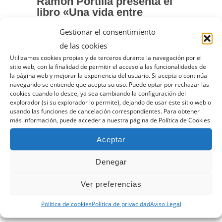
Ramón Portilla presenta el
libro «Una vida entre
montañas» en la sede de la
Gestionar el consentimiento
RSEA Peñalara.
de las cookies
El próximo jueves 22 de enero a las
Utilizamos cookies propias y de terceros durante la navegación por el
sitio web, con la finalidad de permitir el acceso a las funcionalidades de
19:00h tendrá lugar en la sede de la
la página web y mejorar la experiencia del usuario. Si acepta o continúa
navegando se entiende que acepta su uso. Puede optar por rechazar las
RSEA Peñalara la presentación del libro
cookies cuando lo desee, ya sea cambiando la configuración del
"Una vida entre montañas" de Goretta
explorador (si su explorador lo permite), dejando de usar este sitio web o
usando las funciones de cancelación correspondientes. Para obtener
y Renato...
read more →
más información, puede acceder a nuestra página de Política de Cookies
Aceptar
9 DE ENERO DE 2026
Denegar
ACTIVIDADES SOCIOS
,
NOTICIAS
Ver preferencias
Política de cookies
Política de privacidad
Aviso Legal