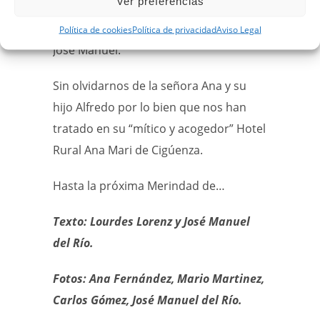
Ver preferencias
Ana F., Mario, Lalo, Alicia, Carlos V.,
Cholo, Nacho, Ana T., Marisa, Lourdes y
Política de cookies
Política de privacidad
Aviso Legal
José Manuel.
Sin olvidarnos de la señora Ana y su
hijo Alfredo por lo bien que nos han
tratado en su “mítico y acogedor” Hotel
Rural Ana Mari de Cigúenza.
Hasta la próxima Merindad de…
Texto: Lourdes Lorenz y José Manuel
del Río.
Fotos: Ana Fernández, Mario Martinez,
Carlos Gómez, José Manuel del Río.