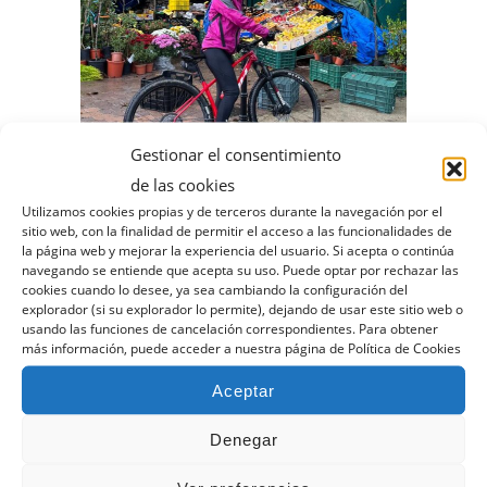
Gestionar el consentimiento
de las cookies
Utilizamos cookies propias y de terceros durante la navegación por el
sitio web, con la finalidad de permitir el acceso a las funcionalidades de
la página web y mejorar la experiencia del usuario. Si acepta o continúa
Puentedey
navegando se entiende que acepta su uso. Puede optar por rechazar las
cookies cuando lo desee, ya sea cambiando la configuración del
Memorable fin de semana de bicicleta
explorador (si su explorador lo permite), dejando de usar este sitio web o
usando las funciones de cancelación correspondientes. Para obtener
de montaña, paisajes, ríos, valles,
más información, puede acceder a nuestra página de Política de Cookies
monumentos, historia, arte…y sobre
Aceptar
todo de haber disfrutado en compañía
de: Carlos C., Alberto, Teresa, Roberto,
Denegar
Carlos G., Juan, Isabel, Rosana, Roco,