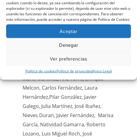
de desnivel.
cookies cuando lo desee, ya sea cambiando la configuración del
explorador (si su explorador lo permite), dejando de usar este sitio web o
usando las funciones de cancelación correspondientes. Para obtener
más información, puede acceder a nuestra página de Política de Cookies
Aceptar
Gracias a los organizadores y a los
participantes. En total fuimos 27:
Denegar
Teresa Yelmo, Carlos Gómez-Villaboa,
Ver preferencias
Manuel Vázquez, Juan Herrero, Rosa
Ana Escrivá, María del Carmen Zapata,
Política de cookies
Política de privacidad
Aviso Legal
Mario Martínez, Ana Torre, Enrique
Melcon, Carlos Fernández, Laura
Hernández,Pilar González, Javier
Galego, Julia Martínez, José Ibañez,
Nieves Duran, Javier Fernández, Marisa
García, Natividad Gamarra, Roberto
Lozano, Luis Miguel Roch, José