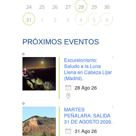
24
25
26
27
29
30
28
1
2
3
31
4
5
6
PRÓXIMOS EVENTOS
Excursionismo:
Saludo a la Luna
Llena en Cabeza Líjar
(Madrid).
28 Ago 26
MARTES
PEÑALARA. SALIDA
31 DE AGOSTO 2026.
31 Ago 26