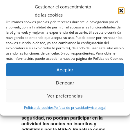
ACTIVIDAD:
Fija y única
Gestionar el consentimiento
Todos los participantes formarán un grupo
de las cookies
único coordinado por el Organizador de la
Utilizamos cookies propias y de terceros durante la navegación por el
actividad, y se comprometen a seguir sus
sitio web, con la finalidad de permitir el acceso a las funcionalidades de
instrucciones. Ante el incumplimiento de
la página web y mejorar la experiencia del usuario. Si acepta o continúa
algún participante, el Organizador podrá
navegando se entiende que acepta su uso. Puede optar por rechazar las
excluirle del grupo y del apoyo de éste, y
cookies cuando lo desee, ya sea cambiando la configuración del
posteriormente dar conocimiento del
explorador (si su explorador lo permite), dejando de usar este sitio web o
hecho a la Sociedad Ningún participante
usando las funciones de cancelación correspondientes. Para obtener
más información, puede acceder a nuestra página de Política de Cookies
iniciará la actividad hasta que el
Organizador lo indique. Todos ellos
Aceptar
seguirán sus instrucciones y no realizarán
recorridos no previstos sin el permiso de
éste. Cualquier participante que observe
Denegar
alguna situación anómala o de riesgo,
deberá comunicarla al Organizador.
Ver preferencias
Igualmente pondrá en su conocimiento el
mal estado de salud o problema físico de
Política de cookies
Política de privacidad
Aviso Legal
algún miembro del grupo.
Por motivos de
seguridad, no podrán participar en la
actividad los socios no inscritos y
admitidos por la RSEA Peñalara como