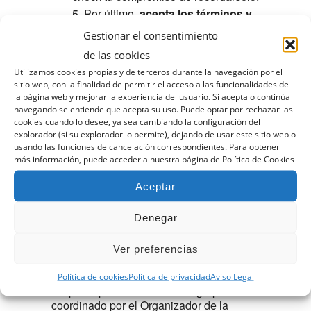
Por último,
acepta los términos y
Finaliza el Pedido
.
En caso de ser
Gestionar el consentimiento
una actividad gratuita, el proceso
finaliza aquí,
de lo contrario, continúa
de las cookies
con el pago.
Utilizamos cookies propias y de terceros durante la navegación por el
sitio web, con la finalidad de permitir el acceso a las funcionalidades de
El siguiente paso es introducir los
la página web y mejorar la experiencia del usuario. Si acepta o continúa
datos de la tarjeta bancaria en
navegando se entiende que acepta su uso. Puede optar por rechazar las
la
pasarela de pago.
cookies cuando lo desee, ya sea cambiando la configuración del
Recibirás un correo electrónico
explorador (si su explorador lo permite), dejando de usar este sitio web o
confirmando tu reserva.
usando las funciones de cancelación correspondientes. Para obtener
más información, puede acceder a nuestra página de Política de Cookies
Cualquier duda, recuerda que puedes
Aceptar
resolverla llamando a secretaría en el
horario de atención al socio de lunes a
viernes de 10:00 a 14:00 y por las tardes
Denegar
lunes, martes y miércoles de 15:00 a
19:00 y los jueves de 17:00 a 20:00.
Ver preferencias
TIPO DE ACTIVIDAD:
Fija y única. Todos
Política de cookies
Política de privacidad
Aviso Legal
los participantes formarán un grupo único
coordinado por el Organizador de la