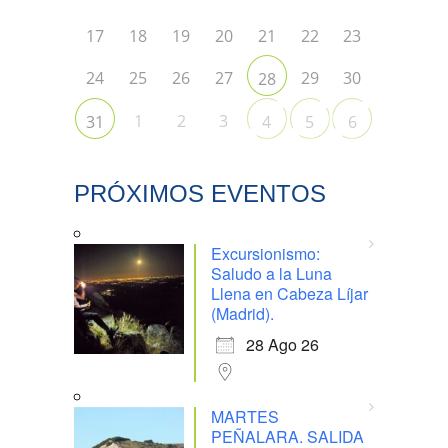
17
18
19
20
21
22
23
24
25
26
27
29
30
28
1
2
3
31
4
5
6
PRÓXIMOS EVENTOS
Excursionismo:
Saludo a la Luna
Llena en Cabeza Líjar
(Madrid).
28 Ago 26
MARTES
PEÑALARA. SALIDA