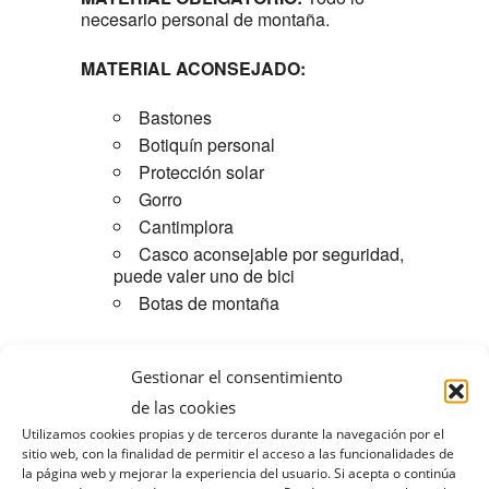
necesario personal de montaña.
MATERIAL ACONSEJADO:
Bastones
Botiquín personal
Protección solar
Gorro
Cantimplora
Casco aconsejable por seguridad,
puede valer uno de bici
Botas de montaña
COMIDA:
Día 15 se puede llevar bocata y
tomaremos un refrigerio por la zona. Cena
Gestionar el consentimiento
en alojamiento y desayuno día 16.
de las cookies
Utilizamos cookies propias y de terceros durante la navegación por el
Día 16 llevar comida, bocata etc.
sitio web, con la finalidad de permitir el acceso a las funcionalidades de
la página web y mejorar la experiencia del usuario. Si acepta o continúa