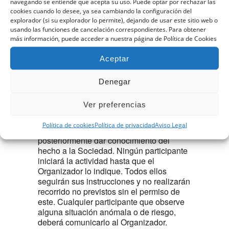
AVISO:
SE ACONSEJA SALIR PRONTO
navegando se entiende que acepta su uso. Puede optar por rechazar las
cookies cuando lo desee, ya sea cambiando la configuración del
DE MADRID POR ATASCOS DEL
explorador (si su explorador lo permite), dejando de usar este sitio web o
TRAFICO, ADELANTAR 30 MINUTOS LA
usando las funciones de cancelación correspondientes. Para obtener
SALIDA COMPENSA.
más información, puede acceder a nuestra página de Política de Cookies
TIPO DE ACTIVIDAD:
Fija y única.
Aceptar
Todos los participantes formarán un grupo
Denegar
único coordinado por el Organizador de la
actividad y se comprometen a seguir sus
Ver preferencias
instrucciones. Ante el incumplimiento de
algún participante, el Organizador podrá
Política de cookies
Política de privacidad
Aviso Legal
excluirle de grupo y del apoyo de éste y
posteriormente dar conocimiento del
hecho a la Sociedad. Ningún participante
iniciará la actividad hasta que el
Organizador lo indique. Todos ellos
seguirán sus instrucciones y no realizarán
recorrido no previstos sin el permiso de
este. Cualquier participante que observe
alguna situación anómala o de riesgo,
deberá comunicarlo al Organizador.