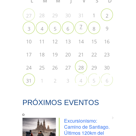
L
M
M
J
V
S
D
28
29
30
31
1
27
2
7
9
3
4
5
6
8
10
11
12
13
14
15
16
17
18
19
20
21
22
23
24
25
26
27
29
30
28
1
2
3
31
4
5
6
PRÓXIMOS EVENTOS
Excursionismo:
Camino de Santiago.
Últimos 120km del