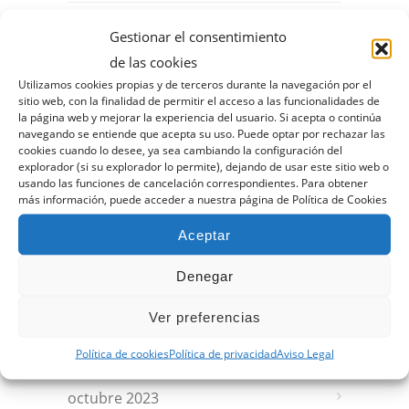
junio 2024
Gestionar el consentimiento
de las cookies
mayo 2024
Utilizamos cookies propias y de terceros durante la navegación por el
sitio web, con la finalidad de permitir el acceso a las funcionalidades de
la página web y mejorar la experiencia del usuario. Si acepta o continúa
abril 2024
navegando se entiende que acepta su uso. Puede optar por rechazar las
cookies cuando lo desee, ya sea cambiando la configuración del
marzo 2024
explorador (si su explorador lo permite), dejando de usar este sitio web o
usando las funciones de cancelación correspondientes. Para obtener
más información, puede acceder a nuestra página de Política de Cookies
febrero 2024
Aceptar
enero 2024
Denegar
diciembre 2023
Ver preferencias
noviembre 2023
Política de cookies
Política de privacidad
Aviso Legal
octubre 2023