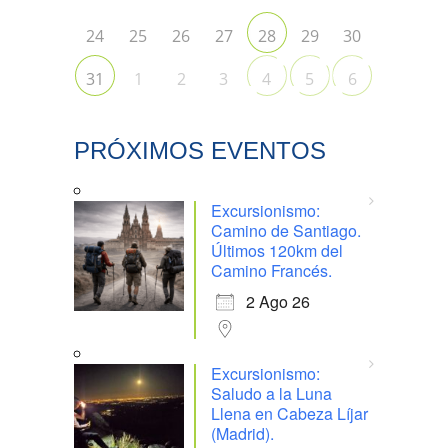
24
25
26
27
29
30
28
1
2
3
31
4
5
6
PRÓXIMOS EVENTOS
Excursionismo:
Camino de Santiago.
Últimos 120km del
Camino Francés.
2 Ago 26
Excursionismo:
Saludo a la Luna
Llena en Cabeza Líjar
(Madrid).