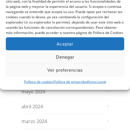
sitio web, con la finalidad de permitir el acceso a las funcionalidades de
noviembre 2024
la página web y mejorar la experiencia del usuario. Si acepta o continúa
navegando se entiende que acepta su uso. Puede optar por rechazar las
cookies cuando lo desee, ya sea cambiando la configuración del
octubre 2024
explorador (si su explorador lo permite), dejando de usar este sitio web o
usando las funciones de cancelación correspondientes. Para obtener
septiembre 2024
más información, puede acceder a nuestra página de Política de Cookies
Aceptar
agosto 2024
Denegar
julio 2024
Ver preferencias
junio 2024
Política de cookies
Política de privacidad
Aviso Legal
mayo 2024
abril 2024
marzo 2024