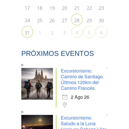
17
18
19
20
21
22
23
24
25
26
27
29
30
28
1
2
3
31
4
5
6
PRÓXIMOS EVENTOS
Excursionismo:
Camino de Santiago.
Últimos 120km del
Camino Francés.
2 Ago 26
Excursionismo:
Saludo a la Luna