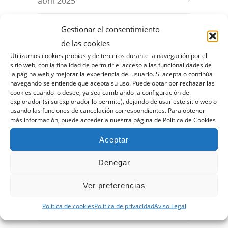
abril 2025
marzo 2025
Gestionar el consentimiento
de las cookies
febrero 2025
Utilizamos cookies propias y de terceros durante la navegación por el
sitio web, con la finalidad de permitir el acceso a las funcionalidades de
la página web y mejorar la experiencia del usuario. Si acepta o continúa
enero 2025
navegando se entiende que acepta su uso. Puede optar por rechazar las
cookies cuando lo desee, ya sea cambiando la configuración del
explorador (si su explorador lo permite), dejando de usar este sitio web o
diciembre 2024
usando las funciones de cancelación correspondientes. Para obtener
más información, puede acceder a nuestra página de Política de Cookies
noviembre 2024
Aceptar
octubre 2024
Denegar
septiembre 2024
Ver preferencias
Política de cookies
Política de privacidad
Aviso Legal
agosto 2024