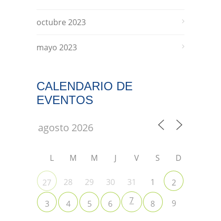
octubre 2023
mayo 2023
CALENDARIO DE
EVENTOS
L
M
M
J
V
S
D
28
29
30
31
1
27
2
7
9
3
4
5
6
8