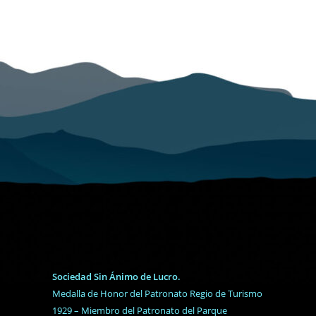
Sociedad Sin Ánimo de Lucro.
Medalla de Honor del Patronato Regio de Turismo
1929 – Miembro del Patronato del Parque