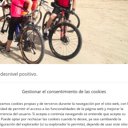
esnivel positivo.
os juntos y recordamos antiguas anécdotas, como aquella ve
Gestionar el consentimiento de las cookies
 ASA en bicicleta, hay fotos que lo atestiguan, sino nadie se 
izamos cookies propias y de terceros durante la navegación por el sitio web, con 
lidad de permitir el acceso a las funcionalidades de la página web y mejorar la
riencia del usuario. Si acepta o continúa navegando se entiende que acepta su
 Puede optar por rechazar las cookies cuando lo desee, ya sea cambiando la
iguración del explorador (si su explorador lo permite), dejando de usar este sitio