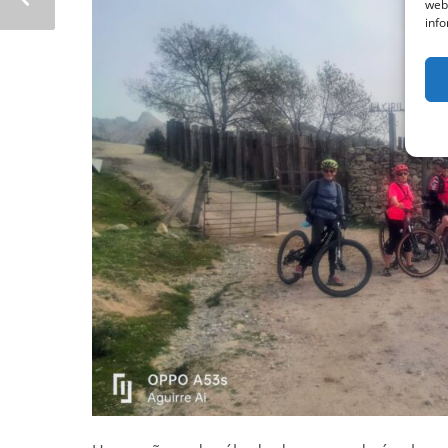
web
info