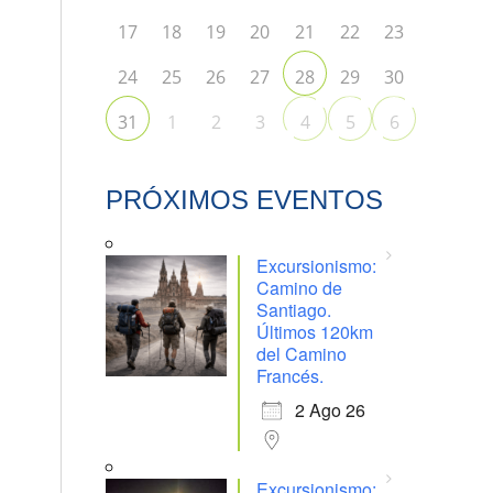
17
18
19
20
21
22
23
24
25
26
27
29
30
28
1
2
3
31
4
5
6
PRÓXIMOS EVENTOS
Excursionismo:
Camino de
Santiago.
Últimos 120km
del Camino
Francés.
2 Ago 26
Excursionismo: