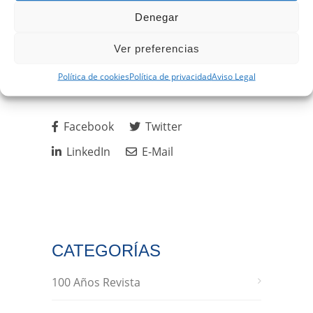
Denegar
Texto de Enrique Melcón.
Ver preferencias
Fotografías de los asistentes a la ruta.
Política de cookies
Política de privacidad
Aviso Legal
Facebook
Twitter
LinkedIn
E-Mail
CATEGORÍAS
100 Años Revista