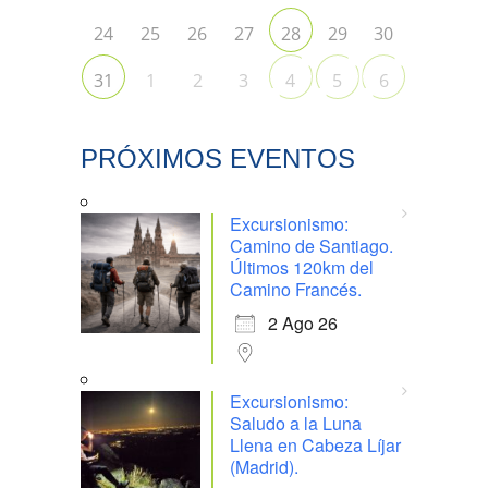
24
25
26
27
29
30
28
1
2
3
31
4
5
6
PRÓXIMOS EVENTOS
Excursionismo:
Camino de Santiago.
Últimos 120km del
Camino Francés.
2 Ago 26
Excursionismo:
Saludo a la Luna
Llena en Cabeza Líjar
(Madrid).