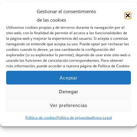
Miguel Angel Martin 5h50 min
Gestionar el consentimiento
de las cookies
Carmen Puertas (18km) 3h 11m (4
Utilizamos cookies propias y de terceros durante la navegación por el
sitio web, con la finalidad de permitir el acceso a las funcionalidades de
clasificada)
la página web y mejorar la experiencia del usuario. Si acepta o continúa
navegando se entiende que acepta su uso. Puede optar por rechazar las
cookies cuando lo desee, ya sea cambiando la configuración del
explorador (si su explorador lo permite), dejando de usar este sitio web o
usando las funciones de cancelación correspondientes. Para obtener
Fotos del artículo:
@nectar.visual
más información, puede acceder a nuestra página de Política de Cookies
Aceptar
Facebook
Twitter
Denegar
LinkedIn
E-Mail
Ver preferencias
Política de cookies
Política de privacidad
Aviso Legal