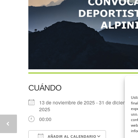
CUÁNDO
Util
13 de noviembre de 2025 - 31 de diciembre 
fina
2025
expe
uso.
00:00
conf
web
info
AÑADIR AL CALENDARIO