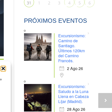
1
2
3
31
4
5
6
PRÓXIMOS EVENTOS
Excursionismo:
Camino de
Santiago.
Últimos 120km
del Camino
Francés.
2 Ago 26
la
Excursionismo:
Saludo a la Luna
Llena en Cabeza
Líjar (Madrid).
28 Ago 26