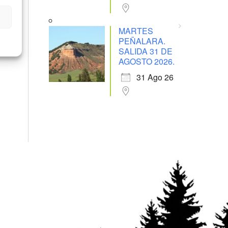
65
Outlook Live
s
MARTES
PEÑALARA.
6.
SALIDA 31 DE
.
AGOSTO 2026.
31 Ago 26