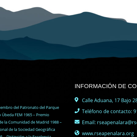
INFORMACIÓN DE C
Calle Aduana, 17 Bajo 28
iembro del Patronato del Parque
Teléfono de contacto: 9
do Úbeda FEM 1965 – Premio
Email: rseapenalara@rs
 de la Comunidad de Madrid 1988 –
nal de la Sociedad Geográfica
www.rseapenalara.org
– Distinción a la Excelencia