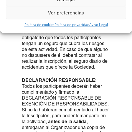
Esta actividad se realiza entre
participantes en igualdad, ya que no se
trata de una actividad tutelada ni
Ver preferencias
formativa.
Política de cookies
Política de privacidad
Aviso Legal
SEGURO DE ACCIDENTES:
Es
obligatorio que todos los participantes
tengan un seguro que cubra los riesgos
de esta actividad. En caso de que alguno
no dispusiera de él deberá contratar al
realizar la inscripción, el seguro diario de
accidentes que ofrece la Sociedad.
DECLARACIÓN RESPONSABLE
:
Todos los participantes deberán haber
cumplimentado y firmado la
DECLARACIÓN RESPONSABLE DE
EXENCIÓN DE RESPONSABILIDADES.
Si no la hubieran cumplimentado al hacer
la inscripción, para poder tomar parte en
la actividad,
antes de la salida
,
entregarán al Organizador una copia de