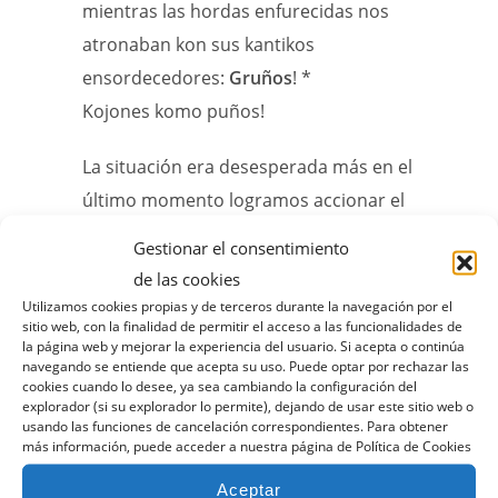
mientras las hordas enfurecidas nos
atronaban kon sus kantikos
ensordecedores:
Gruños
! *
Kojones komo puños!
La situación era desesperada más en el
último momento logramos accionar el
montakargas y refugiarnos en la
Gestionar el consentimiento
bodega donde no lograron
de las cookies
encontrarnos.
Utilizamos cookies propias y de terceros durante la navegación por el
sitio web, con la finalidad de permitir el acceso a las funcionalidades de
la página web y mejorar la experiencia del usuario. Si acepta o continúa
navegando se entiende que acepta su uso. Puede optar por rechazar las
cookies cuando lo desee, ya sea cambiando la configuración del
explorador (si su explorador lo permite), dejando de usar este sitio web o
usando las funciones de cancelación correspondientes. Para obtener
más información, puede acceder a nuestra página de Política de Cookies
Aceptar